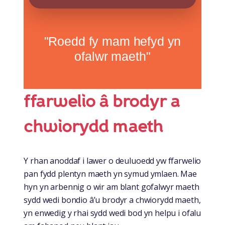
"Roedd fy mam hefyd yn
ofalwr maeth"
ffarwelio â brodyr a
chwiorydd maeth
Y rhan anoddaf i lawer o deuluoedd yw ffarwelio
pan fydd plentyn maeth yn symud ymlaen. Mae
hyn yn arbennig o wir am blant gofalwyr maeth
sydd wedi bondio â’u brodyr a chwiorydd maeth,
yn enwedig y rhai sydd wedi bod yn helpu i ofalu