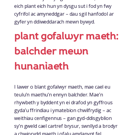
eich plant eich hun yn dysgu sut i fod yn fwy
cyfrifol ac amyneddgar – dau sgil hanfodol ar
gyfer yn ddiweddarach mewn bywyd.
plant gofalwyr maeth:
balchder mewn
hunaniaeth
I lawer o blant gofalwyr maeth, mae cael eu
teulu’n maethu’n ennyn balchder. Mae’n
rhywbeth y byddent yn ei drafod yn gyffrous
gyda’u ffrindiau i ymatebion chwilfrydig – ac
weithiau cenfigennus – gan gyd-ddisgyblion
sy’n gweld cael cartref brysur, swnllyd a brodyr
a chwiorydd maeth i ofalu amdanynt fel