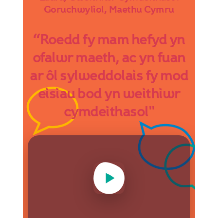
Goruchwyliol, Maethu Cymru
“Roedd fy mam hefyd yn
ofalwr maeth, ac yn fuan
ar ôl sylweddolais fy mod
eisiau bod yn weithiwr
cymdeithasol"
Play Video