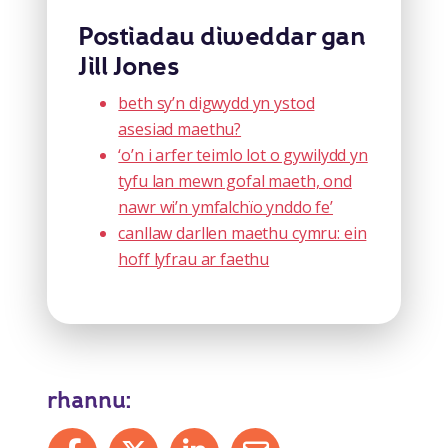
Postiadau diweddar gan
Jill Jones
beth sy’n digwydd yn ystod
asesiad maethu?
‘o’n i arfer teimlo lot o gywilydd yn
tyfu lan mewn gofal maeth, ond
nawr wi’n ymfalchïo ynddo fe’
canllaw darllen maethu cymru: ein
hoff lyfrau ar faethu
rhannu:
Share on Facebook
Share on X
Share on LinkedIn
Share by mail