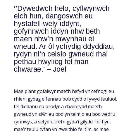
‘’Dywedwch helo, cyflwynwch
eich hun, dangoswch eu
hystafell wely iddynt,
gofynnwch iddyn nhw beth
maen nhw’n mwynhau ei
wneud. Ar ôl ychydig ddyddiau,
rydyn ni’n ceisio gwneud rhai
pethau hwyliog fel man
chwarae.’ – Joel
Mae plant gofalwyr maeth hefyd yn cefnogi eu
rhieni gydag elfennau bob dydd o fywyd teuluol,
fel diddanu eu brodyr a chwiorydd maeth,
gwneud yn siŵr eu bod yn teimlo eu bod wedi’u
cynnwys, a sefydlu trefn gyda’i gilydd. Fel hyn,
mae’r teulu cyfan yn gweithio fel tîm, ac mae