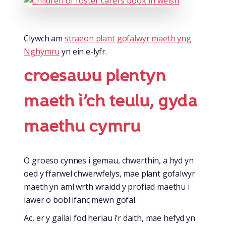
Clywch am
straeon plant gofalwyr maeth yng
Nghymru
yn ein e-lyfr.
croesawu plentyn
maeth i’ch teulu, gyda
maethu cymru
O groeso cynnes i gemau, chwerthin, a hyd yn
oed y ffarwel chwerwfelys, mae plant gofalwyr
maeth yn aml wrth wraidd y profiad maethu i
lawer o bobl ifanc mewn gofal.
Ac, er y gallai fod heriau i’r daith, mae hefyd yn