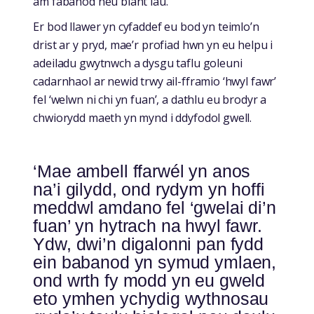
am fabanod neu blant iau.
Er bod llawer yn cyfaddef eu bod yn teimlo’n
drist ar y pryd, mae’r profiad hwn yn eu helpu i
adeiladu gwytnwch a dysgu taflu goleuni
cadarnhaol ar newid trwy ail-fframio ‘hwyl fawr’
fel ‘welwn ni chi yn fuan’, a dathlu eu brodyr a
chwiorydd maeth yn mynd i ddyfodol gwell.
‘Mae ambell ffarwél yn anos
na’i gilydd, ond rydym yn hoffi
meddwl amdano fel ‘gwelai di’n
fuan’ yn hytrach na hwyl fawr.
Ydw, dwi’n digalonni pan fydd
ein babanod yn symud ymlaen,
ond wrth fy modd yn eu gweld
eto ymhen ychydig wythnosau