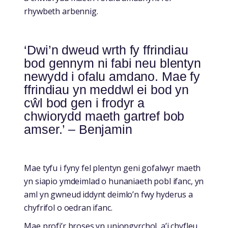
rhywbeth arbennig.
‘Dwi’n dweud wrth fy ffrindiau
bod gennym ni fabi neu blentyn
newydd i ofalu amdano. Mae fy
ffrindiau yn meddwl ei bod yn
cŵl bod gen i frodyr a
chwiorydd maeth gartref bob
amser.’ – Benjamin
Mae tyfu i fyny fel plentyn geni gofalwyr maeth
yn siapio ymdeimlad o hunaniaeth pobl ifanc, yn
aml yn gwneud iddynt deimlo’n fwy hyderus a
chyfrifol o oedran ifanc.
Mae profi’r broses yn uniongyrchol, a’i chyfleu