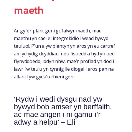
maeth
Ar gyfer plant geni gofalwyr maeth, mae
maethu yn cael ei integreiddio i wead bywyd
teuluol. P’un a yw plentyn yn aros yn eu cartref
am ychydig ddyddiau, neu fisoedd a hyd yn oed
flynyddoedd, iddyn nhw, mae’r profiad yn dod i
lawr i’w teulu yn cynnig lle diogel i aros pan na
allant fyw gyda’u rhieni geni.
‘Rydw i wedi dysgu nad yw
bywyd bob amser yn berffaith,
ac mae angen i ni gamu i’r
adwy a helpu’ – Eli