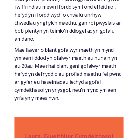
i’w ffrindiau mewn ffordd syml ond effeithiol,
hefyd yn ffordd wych o chwalu unrhyw
chwedlau ynghylch maethu, gan roi pwyslais ar
bob plentyn yn teimlo’n ddiogel ac yn gofalu
amdano.
Mae llawer o blant gofalwyr maeth yn mynd
ymlaen i ddod yn ofalwyr maeth eu hunain yn
eu 20au. Mae rhai plant geni gofalwyr maeth
hefyd yn defnyddio eu profiad maethu fel pwnc
ar gyfer eu haseiniadau iechyd a gofal
cymdeithasol yn yr ysgol, neu’n mynd ymlaen i
yrfa yn y maes hwn.
Laura, Gweithiwr Cymdeithasol