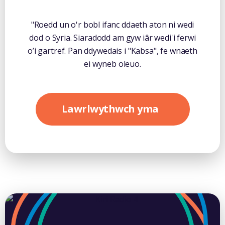
"Roedd un o'r bobl ifanc ddaeth aton ni wedi
dod o Syria. Siaradodd am gyw iâr wedi'i ferwi
o’i gartref. Pan ddywedais i "Kabsa", fe wnaeth
ei wyneb oleuo.
Lawrlwythwch yma