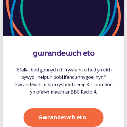
gwrandewch eto
“Efallai bod gennych chi rywfaint o hud yn eich
bywyd i helpu’r bobl ifanc anhygoel hyn.”
Gwrandewch ar stori ysbrydoledig Kiri am ddod
yn ofalwr maeth ar BBC Radio 4.
Gwrandewch eto