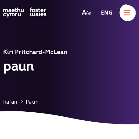
Menu
A
ENG
A
a
Skip to content
Kiri Pritchard-McLean
paun
hafan
Paun