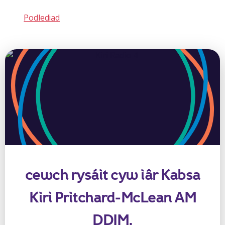
Podlediad
cewch rysáit cyw iâr Kabsa
Kiri Pritchard-McLean AM
DDIM.