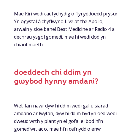
Mae Kiri wedi cael ychydig o flynyddoedd prysur.
Yn ogystal â chyflwyno Live at the Apollo,
arwain y sioe banel Best Medicine ar Radio 4 a
dechrau ysgol gomedi, mae hi wedi dod yn
rhiant maeth.
doeddech chi ddim yn
gwybod hynny amdani?
Wel, tan nawr dyw hi ddim wedi gallu siarad
amdano ar lwyfan, dyw hi ddim hyd yn oed wedi
dweud wrth y plant yn ei gofal ei bod hi’n
gomedïwr, ac o, mae hi’n defnyddio enw