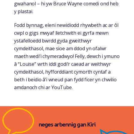
gwahanol – hi yw Bruce Wayne comedi ond heb
y plastai.
Fodd bynnag, eleni newidiodd rhywbeth ac ar ôl
cwpl o gigs mwyaf lletchwith ei gyrfa mewn
ystafelloedd bwrdd gyda gweithwyr
cymdeithasol, mae sioe am ddod yn ofalwr
maeth wedi’i chymeradwyo! Felly, dewch i ymuno
â “Louise” wrth iddi godi’r caead ar weithwyr
cymdeithasol, hyfforddiant cymorth cyntaf a
beth i beidio â’i wneud pan fydd ficer yn chwilio
amdanoch chi ar YouTube.
neges arbennig gan Kiri