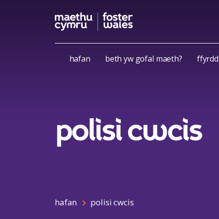
Skip to content
hafan
beth yw gofal maeth?
ffyrdd
polisi cwcis
hafan
polisi cwcis