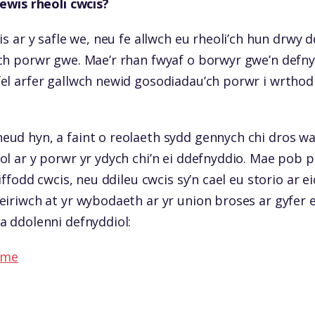
dewis rheoli cwcis?
is ar y safle we, neu fe allwch eu rheoli’ch hun drwy 
ch porwr gwe. Mae’r rhan fwyaf o borwyr gwe’n defny
el arfer gallwch newid gosodiadau’ch porwr i wrthod
ud hyn, a faint o reolaeth sydd gennych chi dros w
l ar y porwr yr ydych chi’n ei ddefnyddio. Mae pob p
iffodd cwcis, neu ddileu cwcis sy’n cael eu storio ar ei
eiriwch at yr wybodaeth ar yr union broses ar gyfer 
a ddolenni defnyddiol:
ome