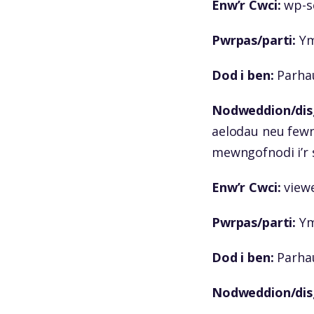
Enw’r Cwci:
wp-se
Pwrpas/parti:
Yma
Dod i ben:
Parhau
Nodweddion/disg
aelodau neu fewn
mewngofnodi i’r s
Enw’r Cwci:
viewe
Pwrpas/parti:
Yma
Dod i ben:
Parhau
Nodweddion/disg