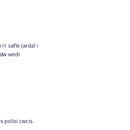
r safle (ardal i
adw wedi
s polisi cwcis.