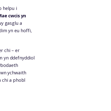
o helpu i
ae cwcis yn
y gasglu a
im yn eu hoffi,
r chi – er
im yn ddefnyddiol
wybodaeth
llwn ychwaith
 chi a phobl