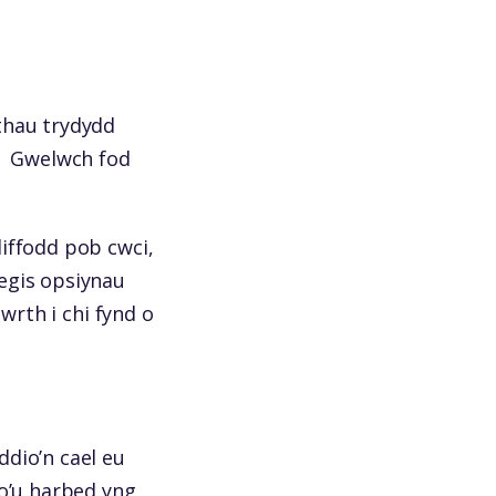
thau trydydd
Gwelwch fod
iffodd pob cwci,
egis opsiynau
wrth i chi fynd o
dio’n cael eu
io’u harbed yng