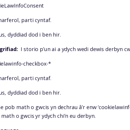
ieLawInfoConsent
rferol, parti cyntaf.
s, dyddiad dod i ben hir.
rifiad:
I storio p’un ai a ydych wedi dewis derbyn cw
elawinfo-checkbox-*
rferol, parti cyntaf.
s, dyddiad dod i ben hir.
 pob math o gwcis yn dechrau â’r enw ‘cookielawinf
 math o gwcis yr ydych chi’n eu derbyn.