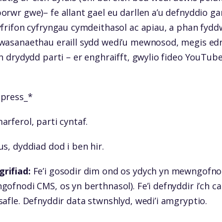
orwr gwe)– fe allant gael eu darllen a’u defnyddio g
yfrifon cyfryngau cymdeithasol ac apiau, a phan fydd
wasanaethau eraill sydd wedi’u mewnosod, megis edr
n drydydd parti – er enghraifft, gwylio fideo YouTube
press_*
rferol, parti cyntaf.
s, dyddiad dod i ben hir.
rifiad:
Fe’i gosodir dim ond os ydych yn mewngofnodi 
gofnodi CMS, os yn berthnasol). Fe’i defnyddir i’ch c
afle. Defnyddir data stwnshlyd, wedi’i amgryptio.