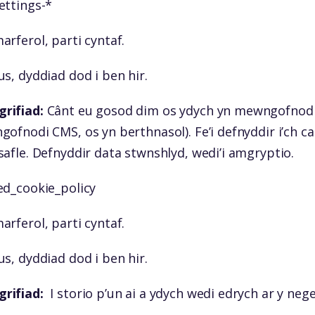
ttings-*
rferol, parti cyntaf.
s, dyddiad dod i ben hir.
rifiad:
Cânt eu gosod dim os ydych yn mewngofnodi i’
gofnodi CMS, os yn berthnasol). Fe’i defnyddir i’ch c
afle. Defnyddir data stwnshlyd, wedi’i amgryptio.
d_cookie_policy
rferol, parti cyntaf.
s, dyddiad dod i ben hir.
rifiad:
I storio p’un ai a ydych wedi edrych ar y nege