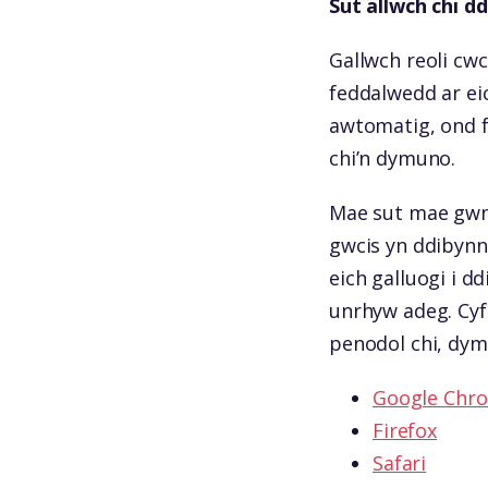
Sut allwch chi d
Gallwch reoli cwc
feddalwedd ar ei
awtomatig, ond f
chi’n dymuno.
Mae sut mae gwne
gwcis yn ddibynno
eich galluogi i dd
unrhyw adeg. Cyf
penodol chi, dym
Google Chr
Firefox
Safari