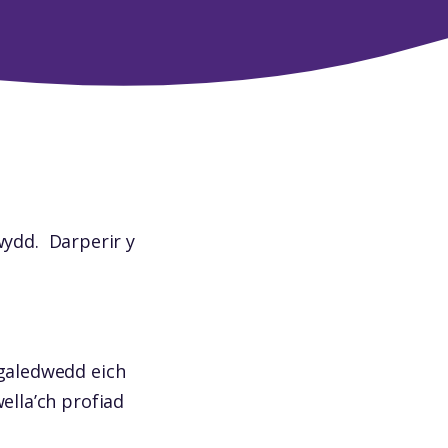
wydd.
Darperir y
 galedwedd eich
ella’ch profiad