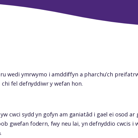
u wedi ymrwymo i amddiffyn a pharchu’ch preifatr
i chi fel defnyddiwr y wefan hon.
 yw cwci sydd yn gofyn am ganiatâd i gael ei osod ar
pob gwefan fodern, fwy neu lai, yn defnyddio cwcis i w
.