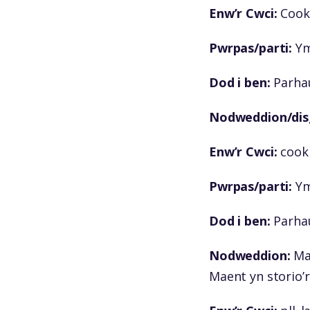
Enw’r Cwci:
Cook
Pwrpas/parti:
Yma
Dod i ben:
Parhau
Nodweddion/disg
Enw’r Cwci:
cooki
Pwrpas/parti:
Yma
Dod i ben:
Parhau
Nodweddion:
Mae
Maent yn storio’r