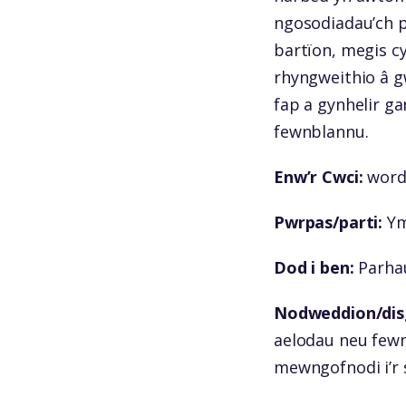
ngosodiadau’ch p
bartïon, megis c
rhyngweithio â g
fap a gynhelir ga
fewnblannu.
Enw’r Cwci:
word
Pwrpas/parti:
Yma
Dod i ben:
Parhau
Nodweddion/disg
aelodau neu fewn
mewngofnodi i’r s