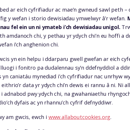
harbed ar eich cyfrifiadur ac mae’n gwneud sawl peth – 
fig y wefan i storio dewisiadau ymwelwyr â’r wefan.
M
nau fel ein un ni ymateb i’ch dewisiadau unigol.
Trw
h amdanoch chi, y pethau yr ydych chi’n eu hoffi a dd
wefan i’ch anghenion chi.
wcis yn ein helpu i ddarparu gwell gwefan ar eich cyfe
alluogi i fonitro pa dudalennau sy’n ddefnyddiol a dd
is yn caniatáu mynediad i’ch cyfrifiadur nac unrhyw 
eithrio’r data yr ydych chi’n dewis ei rannu â ni. Ni a
 i adnabod pwy ydych chi, na gwahaniaethu rhyngoch
dio’ch dyfais ac yn rhannu’ch cyfrif defnyddiwr.
wy am gwcis, ewch i
www.allaboutcookies.org
.