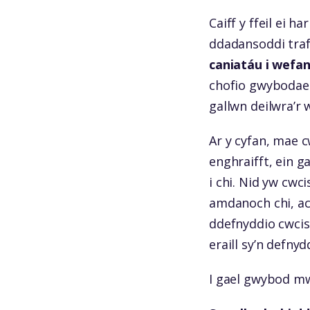
Caiff y ffeil ei 
ddadansoddi traf
caniatáu i wefan
chofio gwybodaet
gallwn deilwra’r 
Ar y cyfan, mae c
enghraifft, ein g
i chi. Nid yw cwc
amdanoch chi, ac 
ddefnyddio cwcis
eraill sy’n defnyd
I gael gwybod m