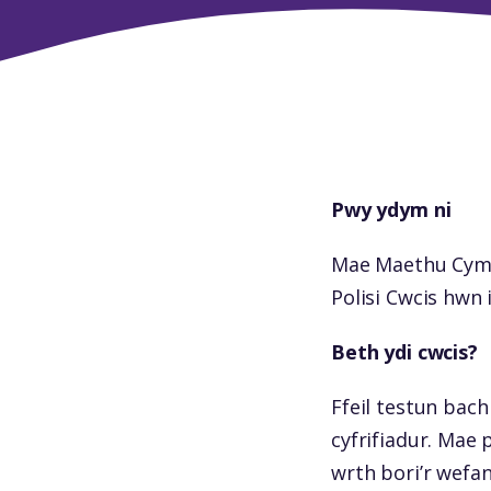
Pwy ydym ni
Mae Maethu Cymr
Polisi Cwcis hwn 
Beth ydi cwcis?
Ffeil testun bach
cyfrifiadur. Mae 
wrth bori’r wefan