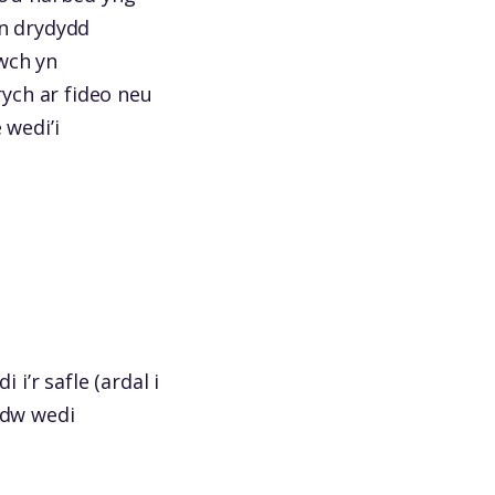
an drydydd
wch yn
ych ar fideo neu
 wedi’i
i’r safle (ardal i
adw wedi