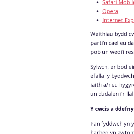
Safari Mobil
Opera
Internet Exp
Weithiau bydd cw
parti’n cael eu 
pob un wedi’i res
Sylwch, er bod e
efallai y byddwc
iaith a/neu hygyr
un dudalen i’r lla
Y cwcis a ddefn
Pan fyddwch yn y
harbed yn awtoma