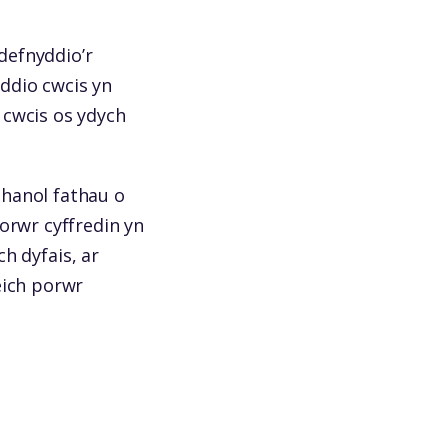
ddefnyddio’r
ddio cwcis yn
 cwcis os ydych
ahanol fathau o
orwr cyffredin yn
ch dyfais, ar
eich porwr