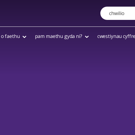
Search
 o faethu
pam maethu gyda ni?
cwestiynau cyffr