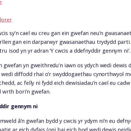
e
lorer
cis sy’n cael eu creu gan ein gwefan neu’n gwasanae
darllen gan ein darparwyr gwasanaethau trydydd parti.
tru isod yn yr adran ‘Y cwcis a ddefnyddir gennym ni’.
in gwefan yn gweithredu’n iawn os ydych wedi dewis d
h wedi diffodd rhai o’r swyddogaethau cynorthwyol m
chedd, ac felly ni fydd eich dewisiadau’n cael eu cadw 
ll wrth bori’n gwefan.
yddir gennym ni
mweld â’n gwefan bydd y cwcis yr ydym ni’n eu defnyd
tig ar eich dyfais (oni bai eich bod wedi dewis peid